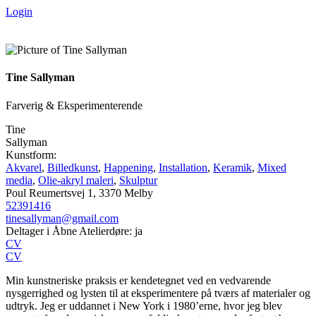
Videre
Login
til
indhold
Tine Sallyman
Farverig & Eksperimenterende
Tine
Sallyman
Kunstform:
Akvarel
,
Billedkunst
,
Happening
,
Installation
,
Keramik
,
Mixed
media
,
Olie-akryl maleri
,
Skulptur
Poul Reumertsvej 1, 3370 Melby
52391416
tinesallyman@gmail.com
Deltager i Åbne Atelierdøre: ja
CV
CV
Min kunstneriske praksis er kendetegnet ved en vedvarende
nysgerrighed og lysten til at eksperimentere på tværs af materialer og
udtryk. Jeg er uddannet i New York i 1980’erne, hvor jeg blev