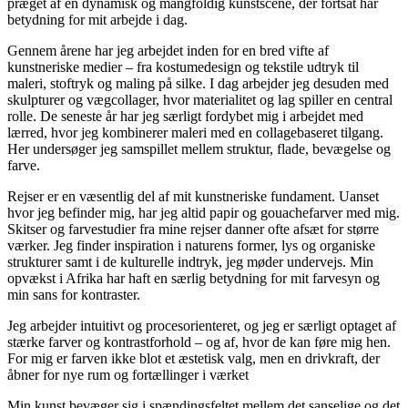
præget af en dynamisk og mangfoldig kunstscene, der fortsat har
betydning for mit arbejde i dag.
Gennem årene har jeg arbejdet inden for en bred vifte af
kunstneriske medier – fra kostumedesign og tekstile udtryk til
maleri, stoftryk og maling på silke. I dag arbejder jeg desuden med
skulpturer og vægcollager, hvor materialitet og lag spiller en central
rolle. De seneste år har jeg særligt fordybet mig i arbejdet med
lærred, hvor jeg kombinerer maleri med en collagebaseret tilgang.
Her undersøger jeg samspillet mellem struktur, flade, bevægelse og
farve.
Rejser er en væsentlig del af mit kunstneriske fundament. Uanset
hvor jeg befinder mig, har jeg altid papir og gouachefarver med mig.
Skitser og farvestudier fra mine rejser danner ofte afsæt for større
værker. Jeg finder inspiration i naturens former, lys og organiske
strukturer samt i de kulturelle indtryk, jeg møder undervejs. Min
opvækst i Afrika har haft en særlig betydning for mit farvesyn og
min sans for kontraster.
Jeg arbejder intuitivt og procesorienteret, og jeg er særligt optaget af
stærke farver og kontrastforhold – og af, hvor de kan føre mig hen.
For mig er farven ikke blot et æstetisk valg, men en drivkraft, der
åbner for nye rum og fortællinger i værket
Min kunst bevæger sig i spændingsfeltet mellem det sanselige og det