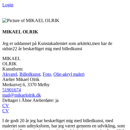
Videre
Login
til
indhold
MIKAEL OLRIK
Jeg er uddannet på Kunstakademiet som arkitekt,men har de
sidste22 år beskæftiget mig med billedkunst
MIKAEL
OLRIK
Kunstform:
Akvarel
,
Billedkunst
,
Foto
,
Olie-akryl maleri
Atelier Mikael Olrik
Merkurvej 6, 3370 Melby
51901674
mail@mikaelolrik.dk
Deltager i Åbne Atelierdøre: ja
CV
CV
I de godt 20 år jeg har beskæftiget mig med billedkunst, med
maleriet som udtryksform, har jeg været gennem en udvikling, som