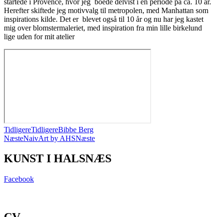
startede i Provence, hvor jeg boede delvist i en periode på ca. 10 år.
Herefter skiftede jeg motivvalg til metropolen, med Manhattan som
inspirations kilde. Det er blevet også til 10 år og nu har jeg kastet
mig over blomstermaleriet, med inspiration fra min lille birkelund
lige uden for mit atelier
Tidligere
Tidligere
Bibbe Berg
Næste
NaivArt by AHS
Næste
KUNST I HALSNÆS
Facebook